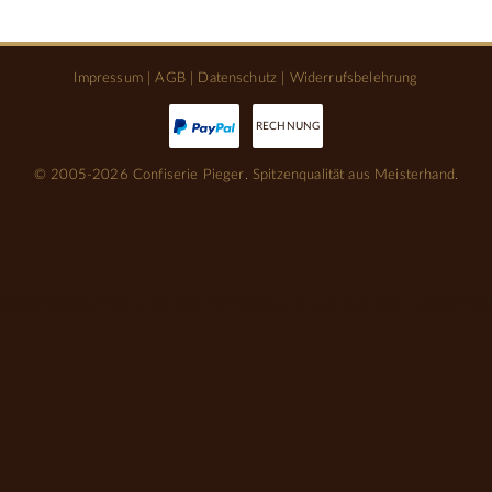
Impressum
|
AGB
|
Datenschutz
|
Widerrufsbelehrung
RECHNUNG
© 2005-2026 Confiserie Pieger. Spitzenqualität aus Meisterhand.
tistikzwecke. Wenn Sie der Verwendung von Cookies zustimmen, 