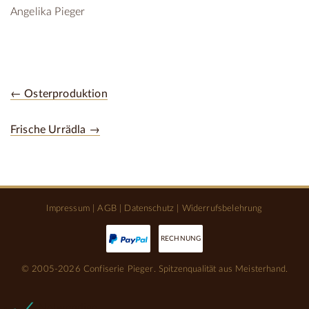
Angelika Pieger
← Osterproduktion
Frische Urrädla →
Impressum
|
AGB
|
Datenschutz
|
Widerrufsbelehrung
RECHNUNG
© 2005-2026 Confiserie Pieger. Spitzenqualität aus Meisterhand.
Notwendige