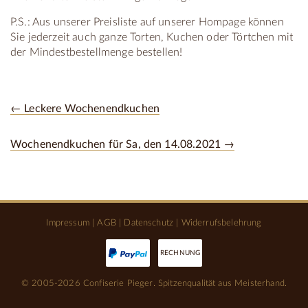
P.S.: Aus unserer Preisliste auf unserer Hompage können
Sie jederzeit auch ganze Torten, Kuchen oder Törtchen mit
der Mindestbestellmenge bestellen!
← Leckere Wochenendkuchen
Wochenendkuchen für Sa, den 14.08.2021 →
Impressum
|
AGB
|
Datenschutz
|
Widerrufsbelehrung
RECHNUNG
© 2005-2026 Confiserie Pieger. Spitzenqualität aus Meisterhand.