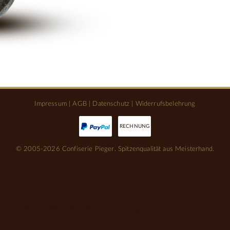
Impressum
|
AGB
|
Datenschutz
|
Widerrufsbelehrung
RECHNUNG
© 2005-2026 Confiserie Pieger. Spitzenqualität aus Meisterhand.
tistikzwecke. Wenn Sie der Verwendung von Cookies zustimmen, 