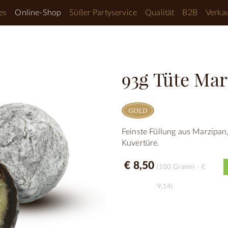
es
Online-Shop
Süßer Partyservice
Qualität
B2B
Verkau
93g Tüte Mar
Feinste Füllung aus Marzipan
Kuvertüre.
€ 8,50
(100 Gramm - €
9,14)