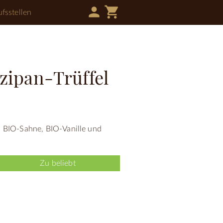
person
shopping_cart
fsstellen
zipan-Trüffel
, BIO-Sahne, BIO-Vanille und
Zu beliebt