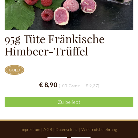
95g Tüte Fränkische
Himbeer-Trüffel
€ 8,90
(100 Gramm - € 9,37)
Zu beliebt
Impressum
|
AGB
|
Datenschutz
|
Widerrufsbelehrung