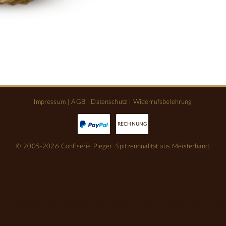
Impressum
|
AGB
|
Datenschutz
|
Widerrufsbelehrung
RECHNUNG
© 2005-2026 Confiserie Pieger. Spitzenqualität aus Meisterhand.
tistikzwecke. Wenn Sie der Verwendung von Cookies zustimmen, 