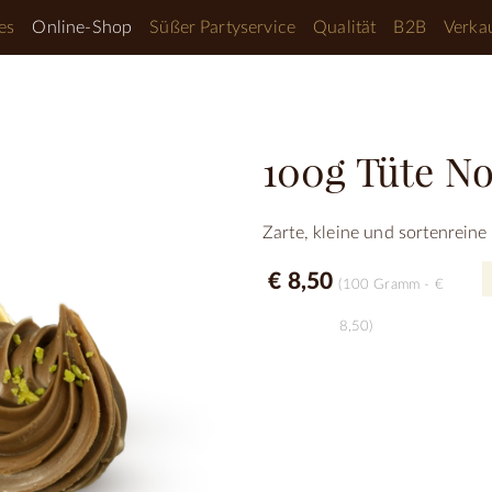
es
Online-Shop
Süßer Partyservice
Qualität
B2B
Verkau
100g Tüte No
Zarte, kleine und sortenreine
€ 8,50
(100 Gramm - €
8,50)