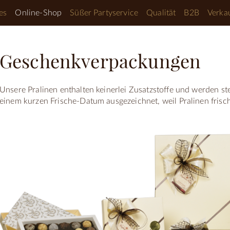
es
Online-Shop
Süßer Partyservice
Qualität
B2B
Verkau
Geschenkverpackungen
Unsere Pralinen enthalten keinerlei Zusatzstoffe und werden stet
einem kurzen Frische-Datum ausgezeichnet, weil Pralinen frisc