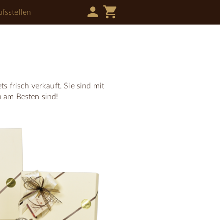
person
shopping_cart
fsstellen
s frisch verkauft. Sie sind mit
h am Besten sind!